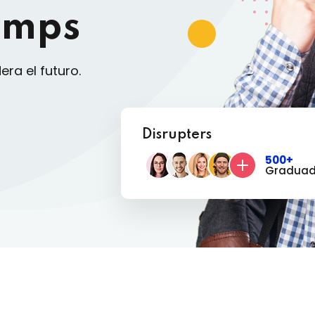
amps
era el futuro.
Disrupters
500+
Gradua