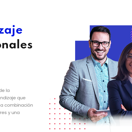
zaje
onales
de la
endizaje que
una combinación
res y una