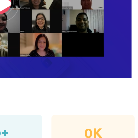
+
K
0
0