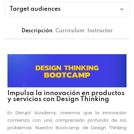
Target audiences
Especialistas en Marketing, Comunicación y
Descripción
Curriculum
Instructor
Analistas de Negocios: Profesionales que desean
diseñar campañas resonantes y analizar datos del
mercado para integrar métodos de Design
Thinking, impulsando innovación y estrategias
adaptativas.
Diseñadores UX/UI y Directores Creativos:
Interesados en perfeccionar sus habilidades para
crear interfaces intuitivas y experiencias de usuario
Impulsa la innovación en productos
y servicios con Design Thinking
satisfactorias, además de buscar inspiración y
técnicas para impulsar la creatividad en sus
En Disrupt Academy, creemos que la innovación
equipos.
comienza con una comprensión profunda de los
problemas. Nuestro Bootcamp de Design Thinking
Gerentes de Producto y Líderes de Proyecto: