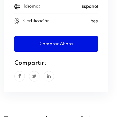
Consultores de Innovación: Líderes y asesores que
Español
Idioma:
necesitan herramientas efectivas para validar y
desarrollar ideas de negocio rápidamente,
Yes
Certificación:
gestionar el cambio organizacional y adaptarse a
los mercados competitivos.
Comprar Ahora
Compartir: