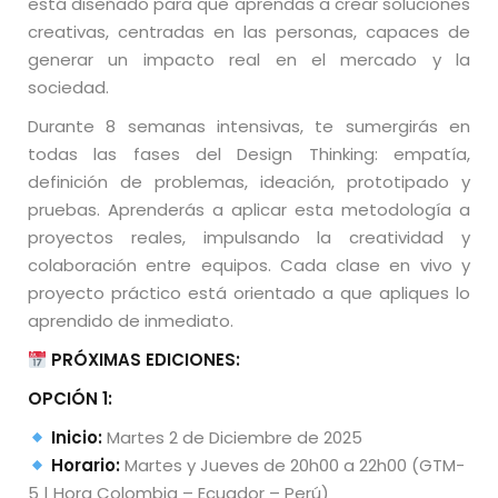
está diseñado para que aprendas a crear soluciones
Profesionales que buscan mejorar la dirección y
creativas, centradas en las personas, capaces de
ejecución de proyectos, tanto en el desarrollo de
generar un impacto real en el mercado y la
productos como en la gestión de equipos y
sociedad.
recursos bajo metodologías ágiles.
Durante 8 semanas intensivas, te sumergirás en
Emprendedores, Fundadores de Startups y
todas las fases del Design Thinking: empatía,
Consultores de Innovación: Líderes y asesores que
definición de problemas, ideación, prototipado y
necesitan herramientas efectivas para validar y
pruebas. Aprenderás a aplicar esta metodología a
desarrollar ideas de negocio rápidamente,
proyectos reales, impulsando la creatividad y
gestionar el cambio organizacional y adaptarse a
colaboración entre equipos. Cada clase en vivo y
los mercados competitivos.
proyecto práctico está orientado a que apliques lo
aprendido de inmediato.
PRÓXIMAS EDICIONES:
OPCIÓN 1:
Inicio:
Martes 2 de Diciembre de 2025
Horario:
Martes y Jueves de 20h00 a 22h00 (GTM-
5 | Hora Colombia – Ecuador – Perú)