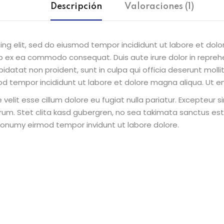
Descripción
Valoraciones (1)
ing elit, sed do eiusmod tempor incididunt ut labore et dol
uip ex ea commodo consequat. Duis aute irure dolor in reprehe
pidatat non proident, sunt in culpa qui officia deserunt molli
od tempor incididunt ut labore et dolore magna aliqua. Ut e
e velit esse cillum dolore eu fugiat nulla pariatur. Excepteur
borum. Stet clita kasd gubergren, no sea takimata sanctus e
 nonumy eirmod tempor invidunt ut labore dolore.