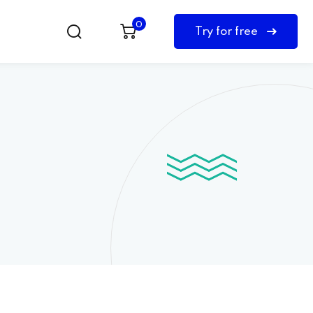
0
Try for free