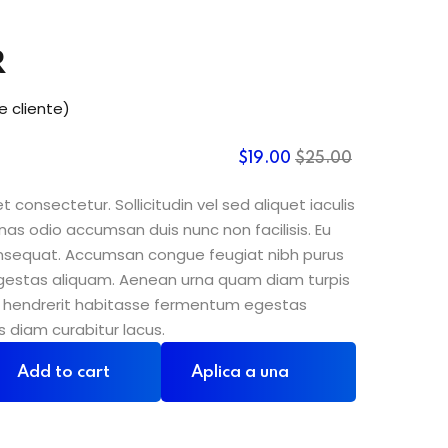
R
e cliente)
$
19
.00
$
25
.00
 consectetur. Sollicitudin vel sed aliquet iaculis
nas odio accumsan duis nunc non facilisis. Eu
consequat. Accumsan congue feugiat nibh purus
gestas aliquam. Aenean urna quam diam turpis
sit hendrerit habitasse fermentum egestas
s diam curabitur lacus.
Add to cart
Aplica a una
beca