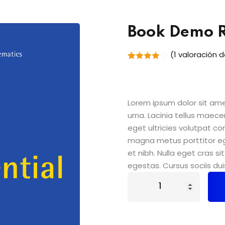
Book Demo 
(
1
valoración d
Valorado
1
con
4.00
de 5 en
base a
valoración
Lorem ipsum dolor sit amet
de un
cliente
urna. Lacinia tellus maece
eget ultricies volutpat 
magna metus porttitor e
et nibh. Nulla eget cras 
egestas. Cursus sociis dui