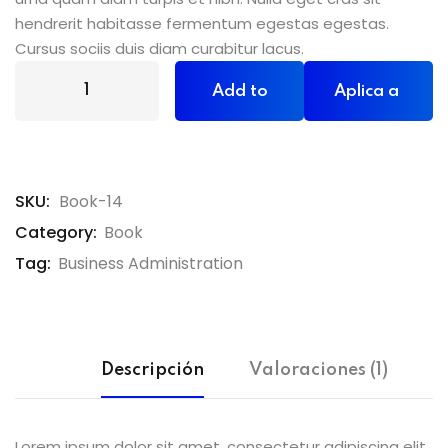
hendrerit habitasse fermentum egestas egestas.
Cursus sociis duis diam curabitur lacus.
Add to
Aplica a
cart
una
SKU:
Book-14
beca
Category:
Book
Tag:
Business Administration
Descripción
Valoraciones (1)
Lorem ipsum dolor sit amet, consectetur adipiscing elit,