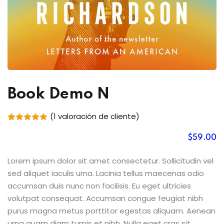
Book Demo N
(
1
valoración de cliente)
Valorado
1
con
5.00
$
59
.00
de 5 en
base a
valoración
Lorem ipsum dolor sit amet consectetur. Sollicitudin vel
de un
sed aliquet iaculis urna. Lacinia tellus maecenas odio
cliente
accumsan duis nunc non facilisis. Eu eget ultricies
volutpat consequat. Accumsan congue feugiat nibh
purus magna metus porttitor egestas aliquam. Aenean
urna quam diam turpis et nibh. Nulla eget cras sit